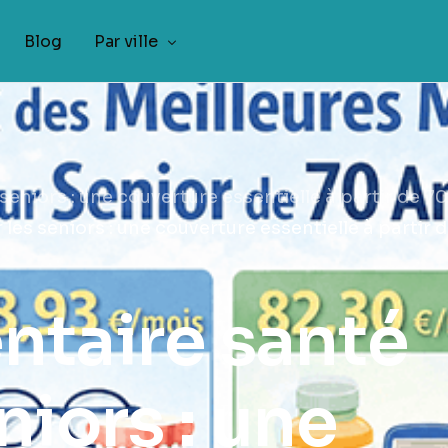
Blog
Par ville
Mutuelle santé Rennes
Mutuelle santé Lille
niors : une couverture essentielle à partir de 70
Mutuelle santé Bordeaux
s seniors : une couverture essentielle à partir 
Mutuelle santé Montpellier
Mutuelle santé Strasbourg
taire santé
Mutuelle santé Nantes
Mutuelle santé Nice
niors : une
Mutuelle santé Toulouse
Mutuelle santé Marseille