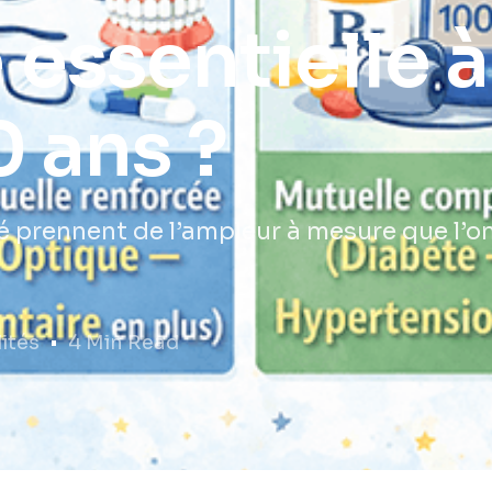
Mutuelle santé Paris
 essentielle à
Mutuelle santé Lyon
Mutuelle santé Grenoble
0 ans ?
té prennent de l’ampleur à mesure que l’o
ités
4 Min Read