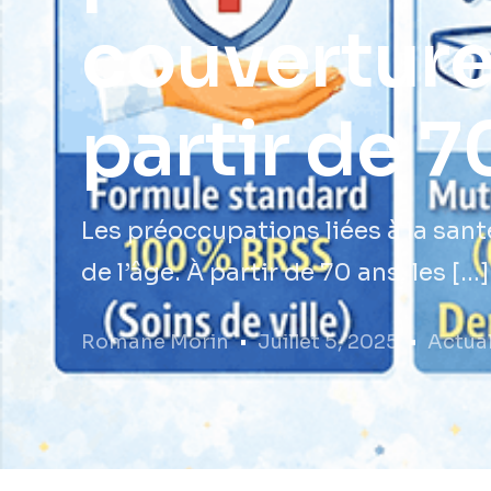
couverture
partir de 7
Les préoccupations liées à la san
de l’âge. À partir de 70 ans, les […]
Romane Morin
Juillet 5, 2025
Actual