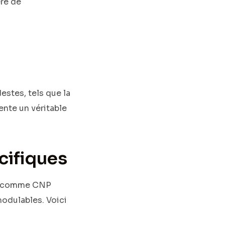
ère de
estes, tels que la
nte un véritable
cifiques
es comme CNP
odulables. Voici